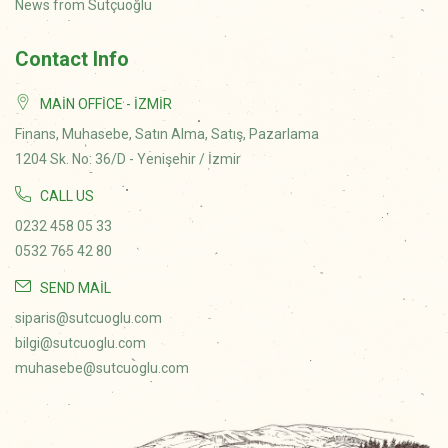
News from Sütçüoğlu
Contact Info
MAIN OFFICE - İZMIR
Finans, Muhasebe, Satın Alma, Satış, Pazarlama
1204 Sk. No: 36/D - Yenişehir / İzmir
CALL US
0232 458 05 33
0532 765 42 80
SEND MAIL
siparis@sutcuoglu.com
bilgi@sutcuoglu.com
muhasebe@sutcuoglu.com