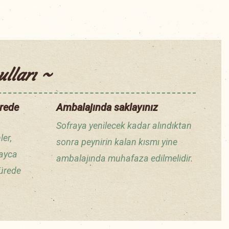
lları ~
ürede
Ambalajında saklayınız
Sofraya yenilecek kadar alındıktan
er,
sonra peynirin kalan kısmı yine
layca
ambalajında muhafaza edilmelidir.
sürede