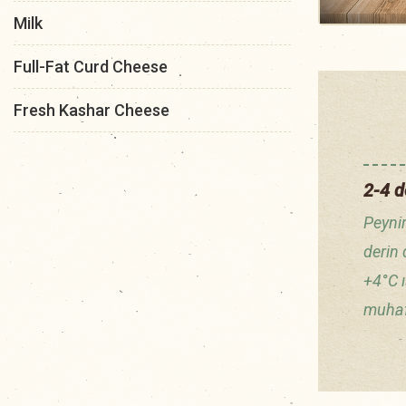
Milk
Full-Fat Curd Cheese
Fresh Kashar Cheese
2-4 d
Peynir
derin
+4°C 
muhaf