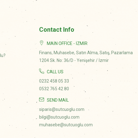
Contact Info
MAIN OFFICE - İZMIR
Finans, Muhasebe, Satın Alma, Satış, Pazarlama
lu?
1204 Sk. No: 36/D - Yenişehir / İzmir
CALL US
0232 458 05 33
0532 765 42 80
SEND MAIL
siparis@sutcuoglu.com
bilgi@sutcuoglu.com
muhasebe@sutcuoglu.com