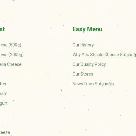
st
Easy Menu
eese (500g)
Our History
eese (2000g)
Why You Should Choose Sütçüoğ
ella Cheese
Our Quality Policy
Our Stores
tter
News from Sütçüoğlu
ream
gurt
Cheese