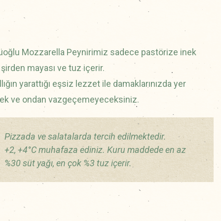
üoğlu Mozzarella Peynirimiz sadece pastörize inek
 şirden mayası ve tuz içerir.
lığın yarattığı eşsiz lezzet ile damaklarınızda yer
ek ve ondan vazgeçemeyeceksiniz.
Pizzada ve salatalarda tercih edilmektedir.
+2, +4°C muhafaza ediniz. Kuru maddede en az
%30 süt yağı, en çok %3 tuz içerir.