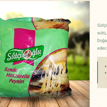
Sütç
sütü,
Doğal
edec