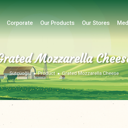
Corporate
Our Products
Our Stores
Med
Grated Mozzarella Chees
Sütçüoğlu
Product
Grated Mozzarella Cheese