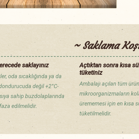
~ Saklama Koşu
erecede saklayınız
Açtıktan sonra kısa s
tüketiniz
ler, oda sıcaklığında ya da
Ambalajı açılan tüm ürünl
 dondurucuda değil +2°C-
mikroorganizmaların ko
ısıya sahip buzdolaplarında
ürememesi için en kısa 
aza edilmelidir.
tüketilmelidir.