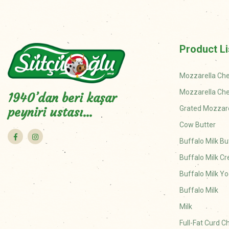
Product Li
Mozzarella Ch
Mozzarella Ch
1940’dan beri kaşar
Grated Mozzar
peyniri ustası…
Cow Butter
Buffalo Milk Bu
Buffalo Milk C
Buffalo Milk Yo
Buffalo Milk
Milk
Full-Fat Curd 